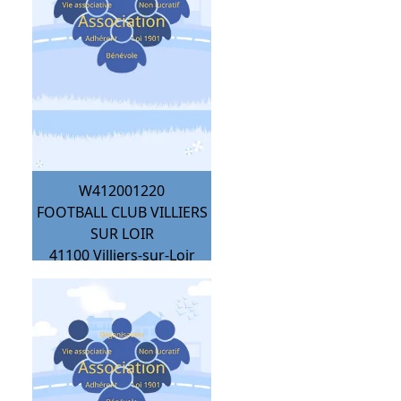
W412001220
FOOTBALL CLUB VILLIERS
SUR LOIR
41100
Villiers-sur-Loir