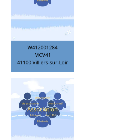
W412001284
MCV41
41100
Villiers-sur-Loir