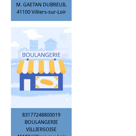
M. GAETAN DUBREUIL
41100
Villiers-sur-Loir
83177248800019
BOULANGERIE
VILLIERSOISE