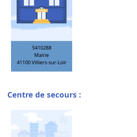
5410288
Mairie
41100
Villiers-sur-Loir
Centre de secours :