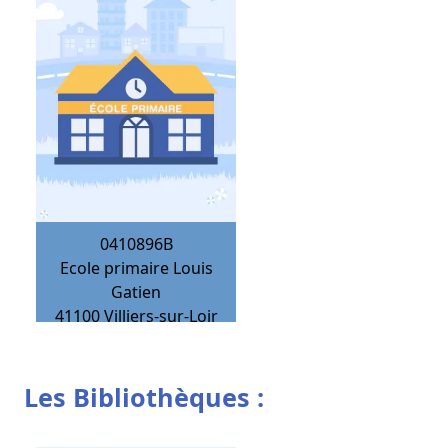
0410896B
Ecole primaire Louis
Gatien
41100
Villiers-sur-Loir
Les Bibliothèques :