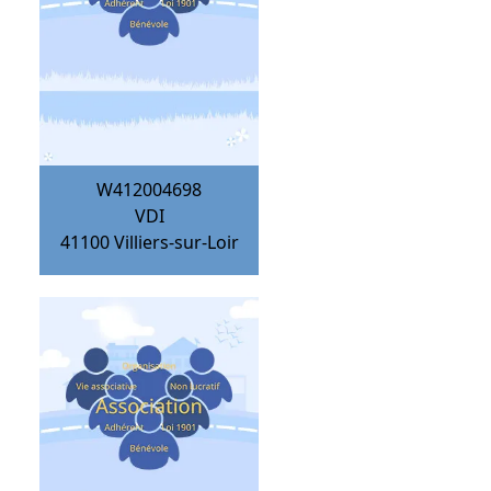
W412004698
VDI
41100
Villiers-sur-Loir