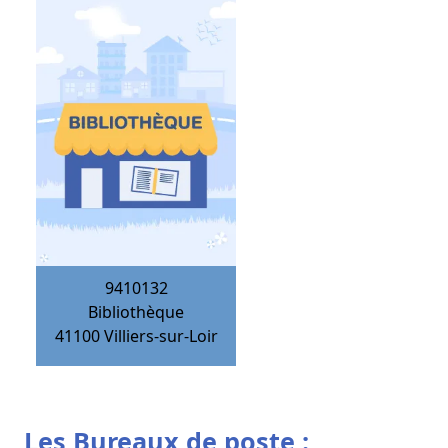
9410132
Bibliothèque
41100
Villiers-sur-Loir
Les Bureaux de poste :