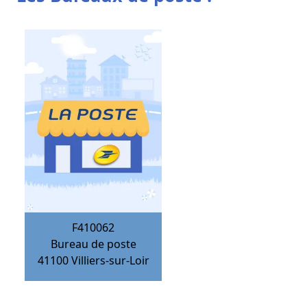
F410062
Bureau de poste
41100
Villiers-sur-Loir