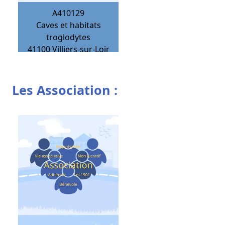
A410129
Caves et habitats
troglodytes
41100
Villiers-sur-Loir
Les Association :