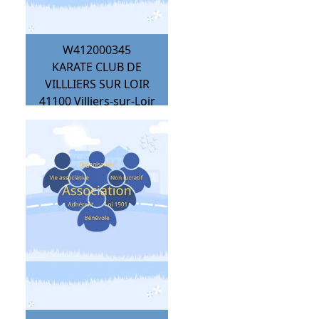
W412000345
KARATE CLUB DE
VILLLIERS SUR LOIR
41100
Villiers-sur-Loir