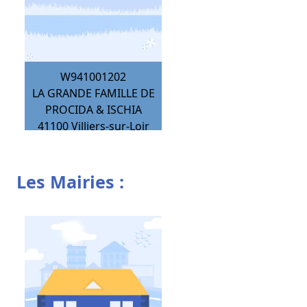
W941001202
LA GRANDE FAMILLE DE
PROCIDA & ISCHIA
41100
Villiers-sur-Loir
Les Mairies :