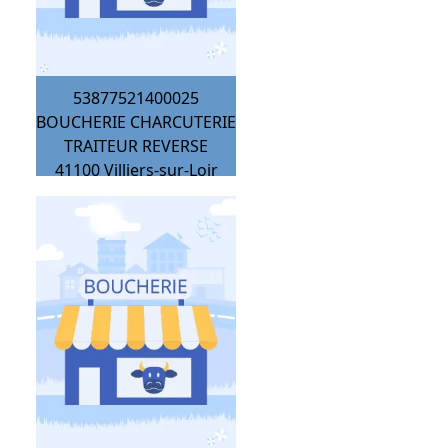
53877521400025
BOUCHERIE CHARCUTERIE
TRAITEUR REVERSE
41100
Villiers-sur-Loir