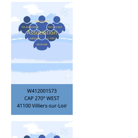
W412001573
CAP 270° WEST
41100
Villiers-sur-Loir