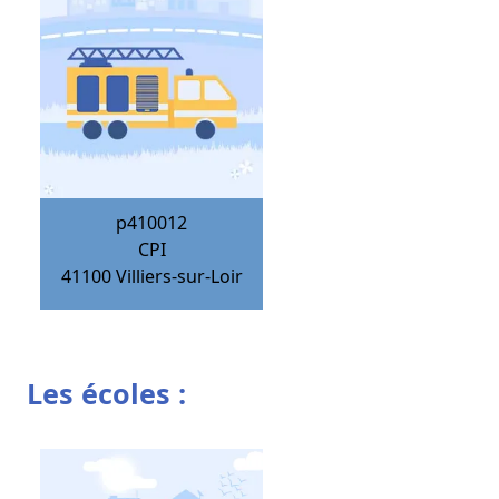
p410012
CPI
41100
Villiers-sur-Loir
Les écoles :