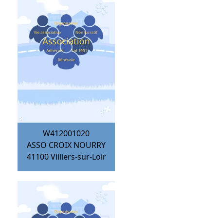
W412001020
ASSO CROIX NOURRY
41100
Villiers-sur-Loir