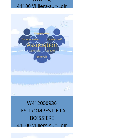
41100
Villiers-sur-Loir
W412000936
LES TROMPES DE LA
BOISSIERE
41100
Villiers-sur-Loir