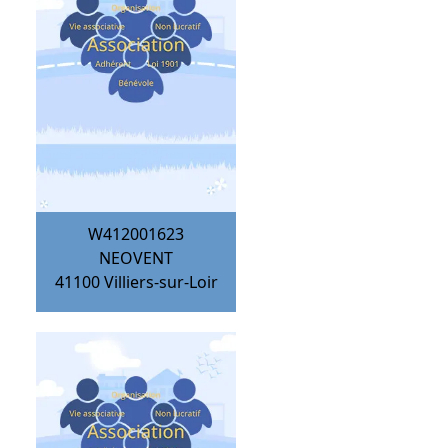
W412001623
NEOVENT
41100
Villiers-sur-Loir