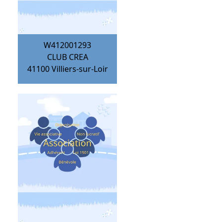
W412001293
CLUB CREA
41100
Villiers-sur-Loir