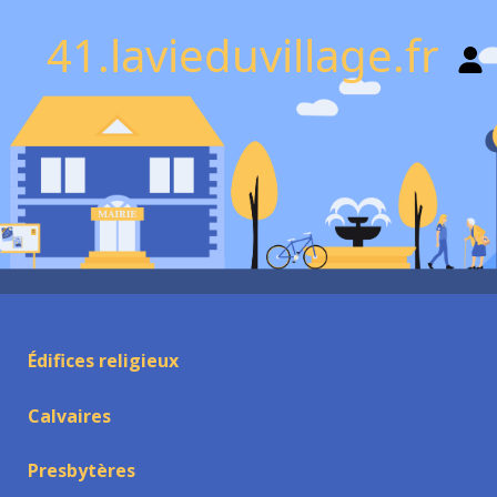
41.lavieduvillage.fr
Édifices religieux
Calvaires
Presbytères