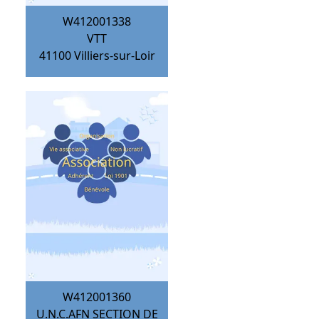
W412001338
VTT
41100
Villiers-sur-Loir
W412001360
U.N.C.AFN SECTION DE