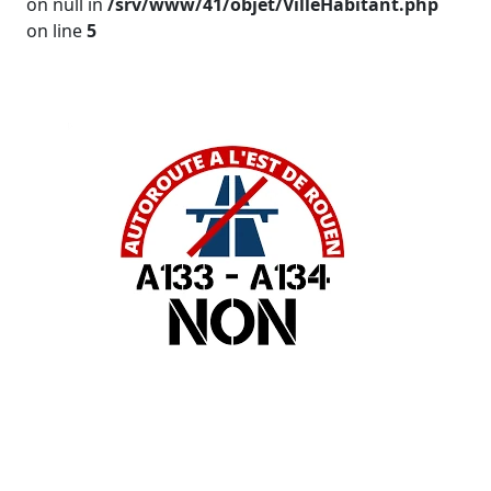
on null in
/srv/www/41/objet/VilleHabitant.php
on line
5