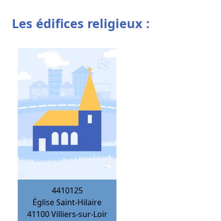
Les édifices religieux :
4410125
Église Saint-Hilaire
41100
Villiers-sur-Loir