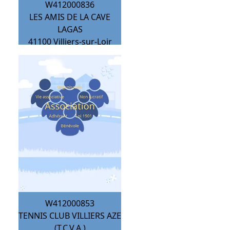
W412000836
LES AMIS DE LA CAVE
LAGAS
41100
Villiers-sur-Loir
W412000853
TENNIS CLUB VILLIERS AZE
(T.C.V.A.)