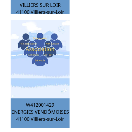
VILLIERS SUR LOIR
41100
Villiers-sur-Loir
W412001429
ENERGIES VENDÔMOISES
41100
Villiers-sur-Loir