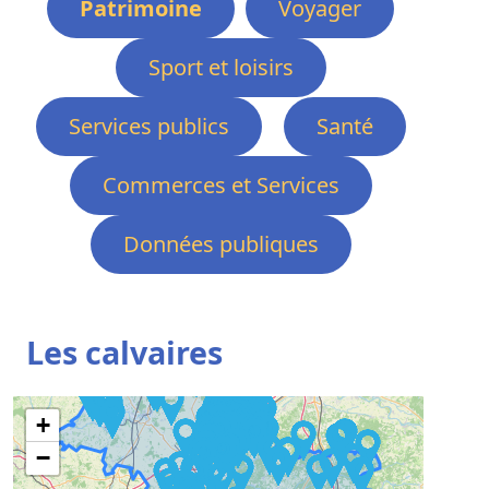
Patrimoine
Voyager
Sport et loisirs
Services publics
Santé
Commerces et Services
Données publiques
Les calvaires
+
−