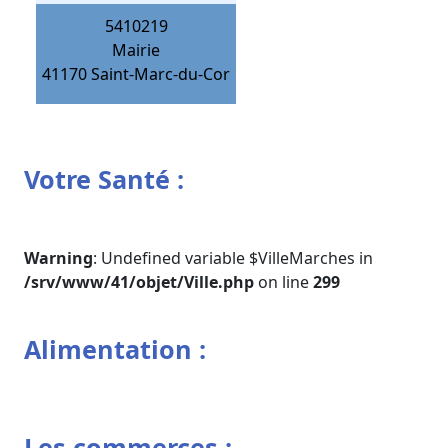
5410219
Mairie
41170
Saint-Marc-du-Cor
Votre Santé :
Warning
: Undefined variable $VilleMarches in
/srv/www/41/objet/Ville.php
on line
299
Alimentation :
Les commerces :