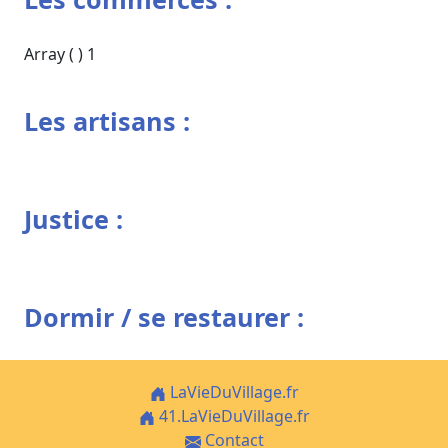
Array ( ) 1
Les artisans :
Justice :
Dormir / se restaurer :
LaVieDuVillage.fr
41.LaVieDuVillage.fr
Contact