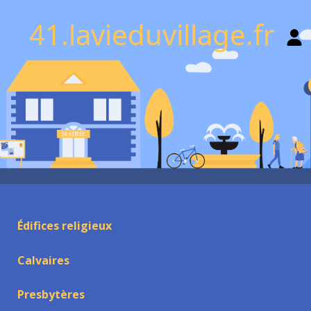
41.lavieduvillage.fr
Édifices religieux
Calvaires
Presbytères