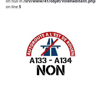
on null in
/srv/www/41/objet/VilleHabitant.php
on line
5