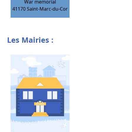
War memorial
41170
Saint-Marc-du-Cor
Les Mairies :