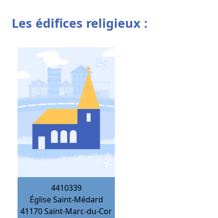
Les édifices religieux :
4410339
Église Saint-Médard
41170
Saint-Marc-du-Cor