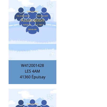
W412001428
LES 4AM
41360
Épuisay