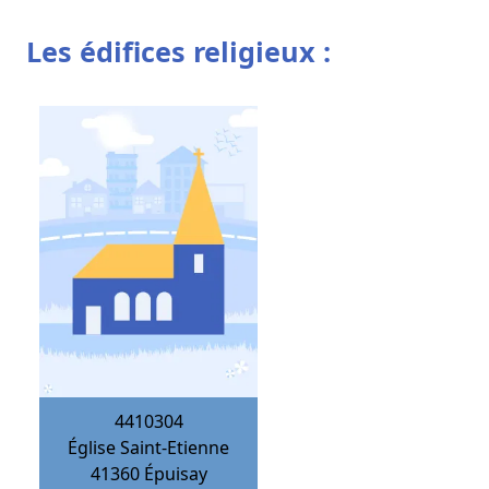
Les édifices religieux :
4410304
Église Saint-Etienne
41360
Épuisay