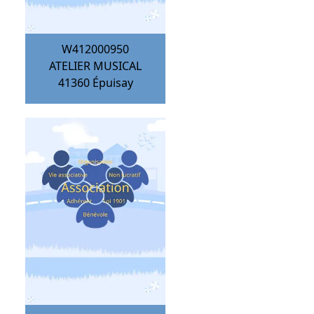
W412000950
ATELIER MUSICAL
41360
Épuisay