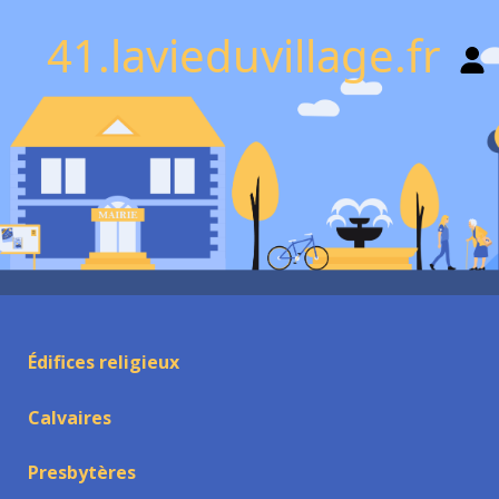
41.lavieduvillage.fr
Édifices religieux
Calvaires
Presbytères