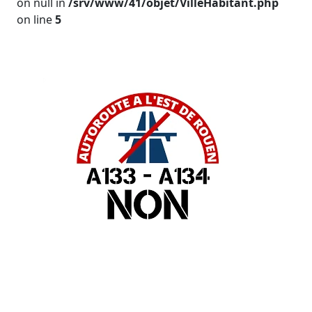
on null in
/srv/www/41/objet/VilleHabitant.php
on line
5