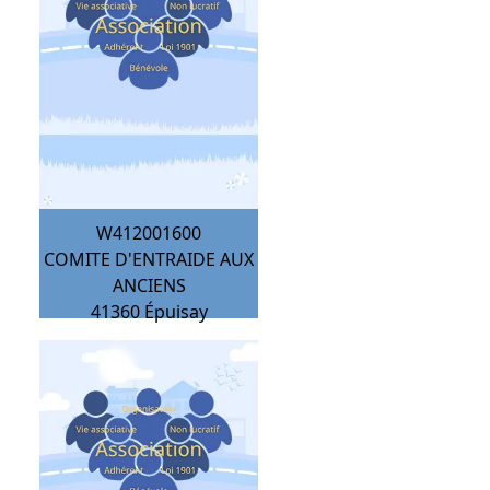
W412001600
COMITE D'ENTRAIDE AUX
ANCIENS
41360
Épuisay