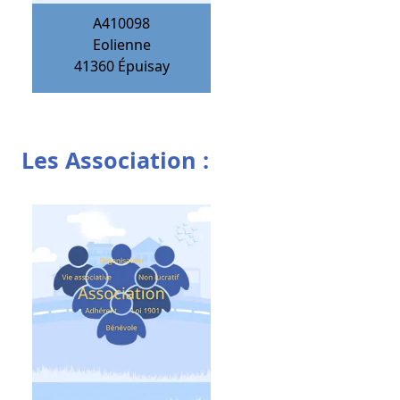
A410098
Eolienne
41360
Épuisay
Les Association :