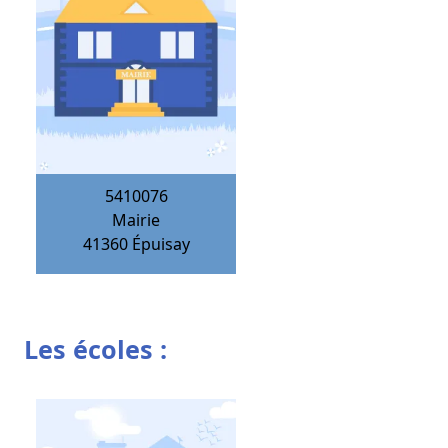
5410076
Mairie
41360
Épuisay
Les écoles :