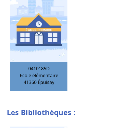
0410185D
Ecole élémentaire
41360
Épuisay
Les Bibliothèques :