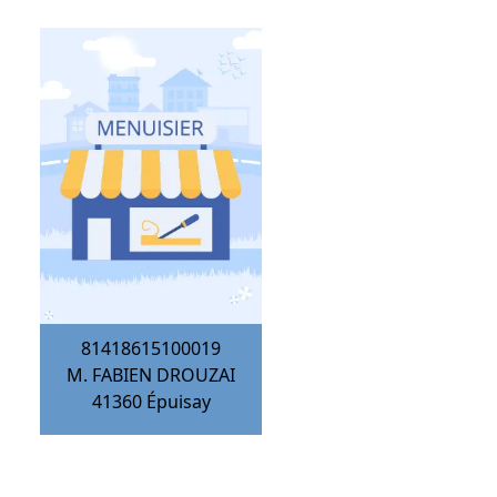
81418615100019
M. FABIEN DROUZAI
41360
Épuisay