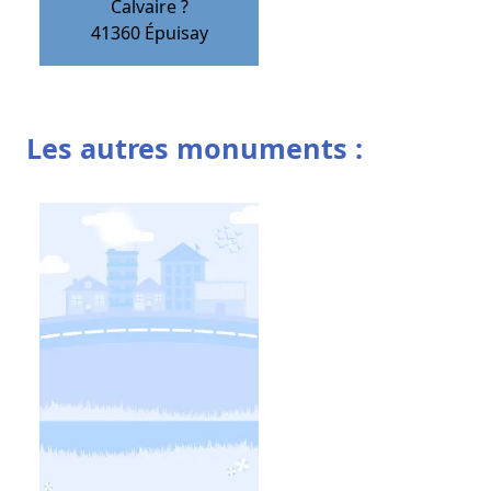
Calvaire ?
41360
Épuisay
Les autres monuments :