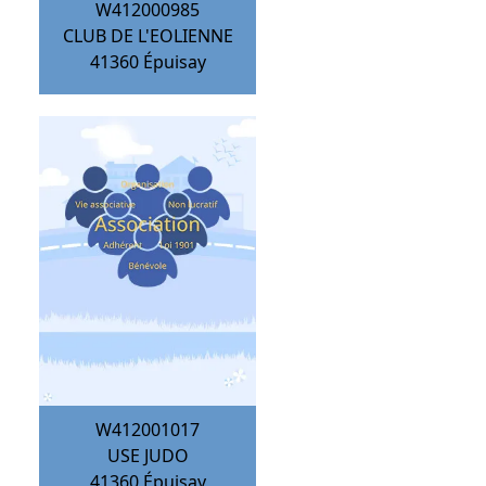
W412000985
CLUB DE L'EOLIENNE
41360
Épuisay
W412001017
USE JUDO
41360
Épuisay