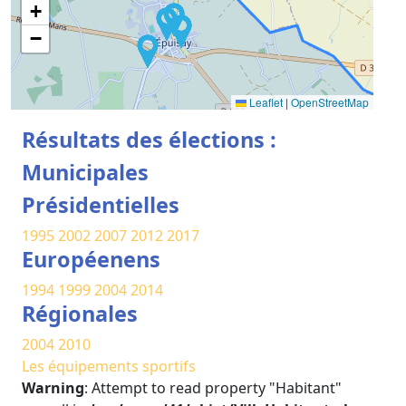
+
−
Leaflet
|
OpenStreetMap
Résultats des élections :
Municipales
Présidentielles
1995
2002
2007
2012
2017
Européenens
1994
1999
2004
2014
Régionales
2004
2010
Les équipements sportifs
Warning
: Attempt to read property "Habitant"