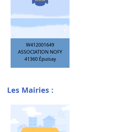
W412001649
ASSOCIATION NOFY
41360
Épuisay
Les Mairies :