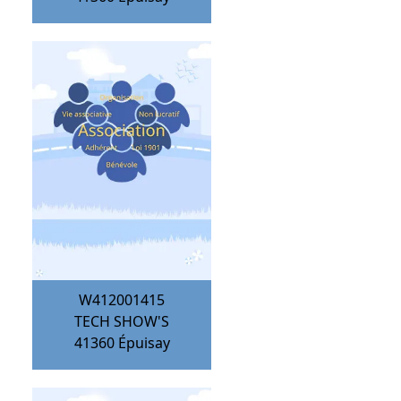
W412001415
TECH SHOW'S
41360
Épuisay