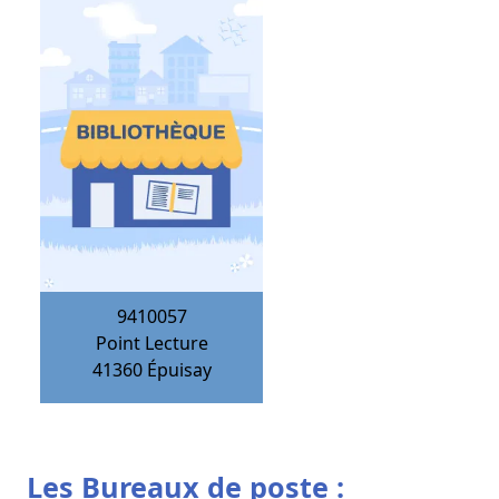
9410057
Point Lecture
41360
Épuisay
Les Bureaux de poste :