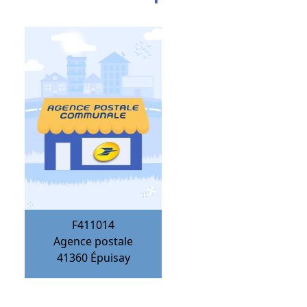
F411014
Agence postale
41360
Épuisay