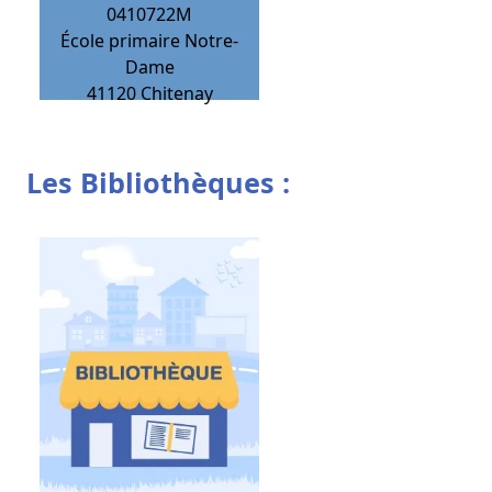
0410722M
École primaire Notre-
Dame
41120
Chitenay
Les Bibliothèques :