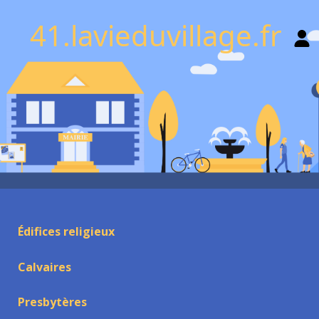
41.lavieduvillage.fr
Édifices religieux
Calvaires
Presbytères