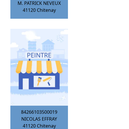
M. PATRICK NEVEUX
41120
Chitenay
84266103500019
NICOLAS EFFRAY
41120
Chitenay