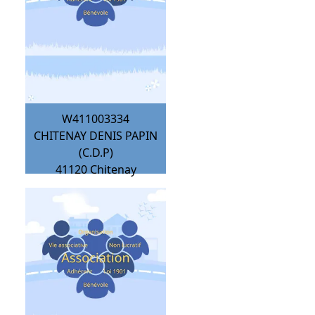
W411003334
CHITENAY DENIS PAPIN
(C.D.P)
41120
Chitenay