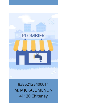
83852128400011
M. MICKAEL MENON
41120
Chitenay