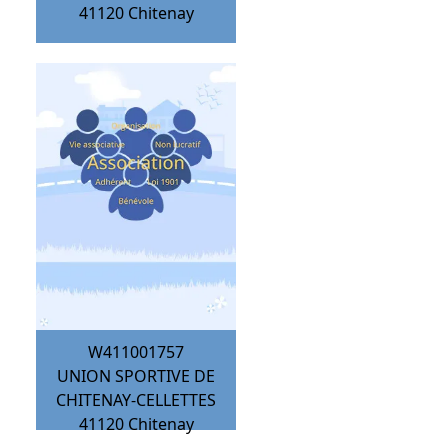
41120
Chitenay
W411001757
UNION SPORTIVE DE
CHITENAY-CELLETTES
41120
Chitenay