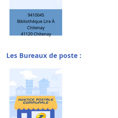
9410045
Bibliothèque Lire À
Chitenay
41120
Chitenay
Les Bureaux de poste :