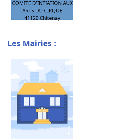
COMITE D'INTIATION AUX
ARTS DU CIRQUE
41120
Chitenay
Les Mairies :