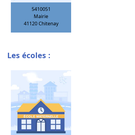
5410051
Mairie
41120
Chitenay
Les écoles :