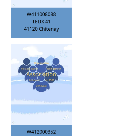
W411008088
TEDX 41
41120
Chitenay
W412000352