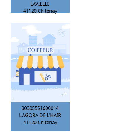
LAVIELLE
41120
Chitenay
80305551600014
L'AGORA DE L'HAIR
41120
Chitenay