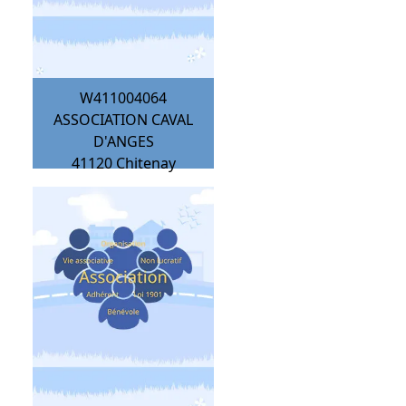
W411004064
ASSOCIATION CAVAL
D'ANGES
41120
Chitenay