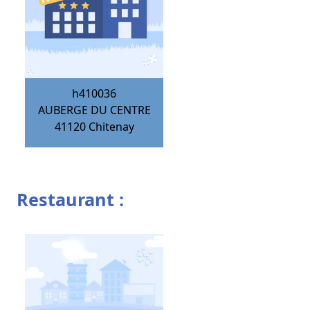
h410036
AUBERGE DU CENTRE
41120
Chitenay
Restaurant :