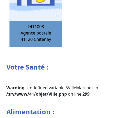
F411008
Agence postale
41120
Chitenay
Votre Santé :
Warning
: Undefined variable $VilleMarches in
/srv/www/41/objet/Ville.php
on line
299
Alimentation :