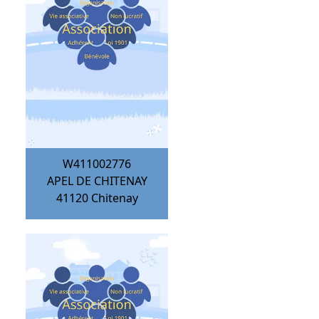
W411002776
APEL DE CHITENAY
41120
Chitenay