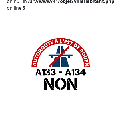
on null in
/srv/www/41/objet/VilleHabitant.php
on line
5