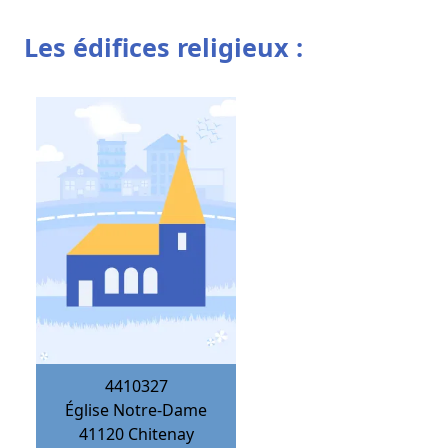
Les édifices religieux :
4410327
Église Notre-Dame
41120
Chitenay