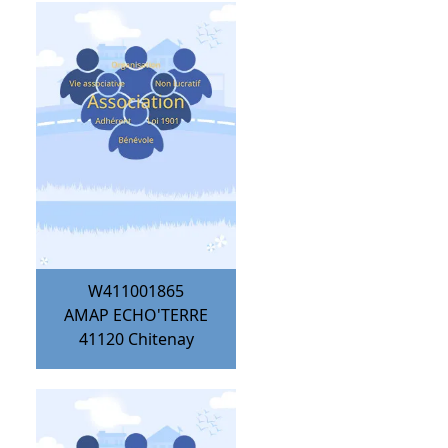
W411001865
AMAP ECHO'TERRE
41120
Chitenay