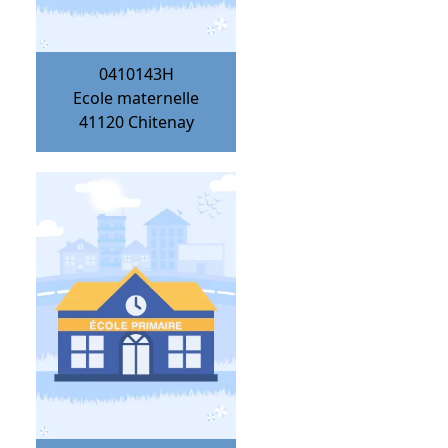
0410143H
Ecole maternelle
41120
Chitenay