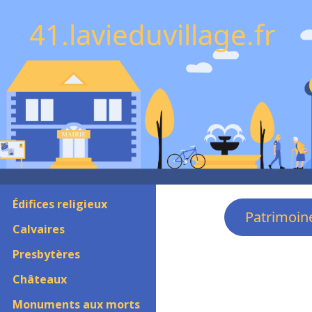
41.lavieduvillage.fr
Édifices religieux
Patrimoin
Calvaires
Presbytères
Châteaux
Monuments aux morts