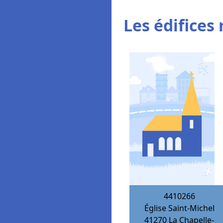
Les édifices 
4410266
Église Saint-Michel
41270
La Chapelle-