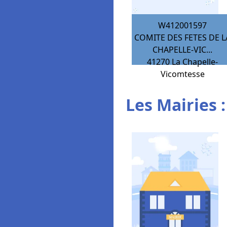
W412001597
COMITE DES FETES DE L
CHAPELLE-VIC...
41270
La Chapelle-
Vicomtesse
Les Mairies :