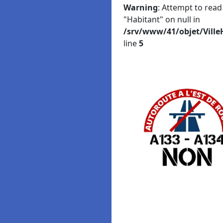
Warning
: Attempt to read
"Habitant" on null in
/srv/www/41/objet/Ville
line
5