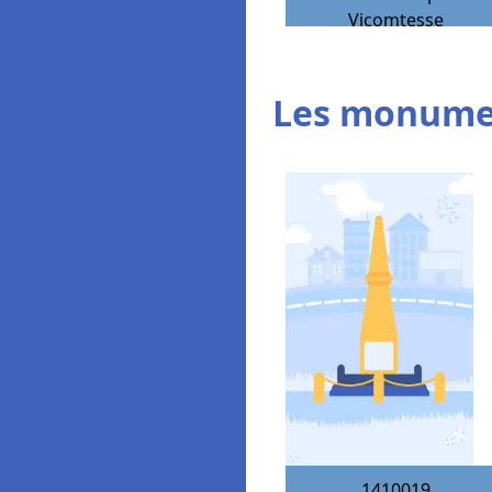
Vicomtesse
Les monumen
1410019