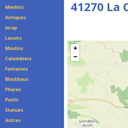
41270 La 
Menhirs
Antiques
Inrap
Lavoirs
+
Moulins
−
Colombiers
Fontaines
Blockhaus
Phares
Ponts
Statues
Autres