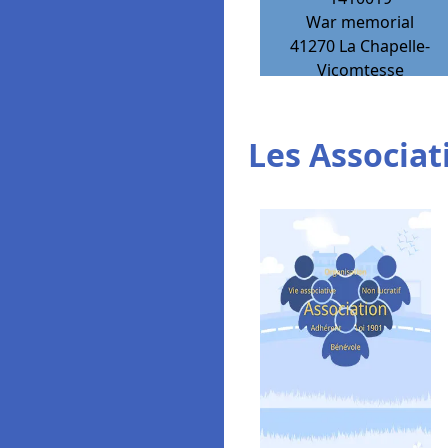
War memorial
41270
La Chapelle-
Vicomtesse
Les Associat