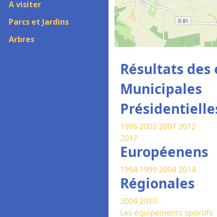
A visiter
Parcs et Jardins
Arbres
Résultats des 
Municipales
Présidentielle
1995
2002
2007
2012
2017
Européenens
1994
1999
2004
2014
Régionales
2004
2010
Les équipements sportifs