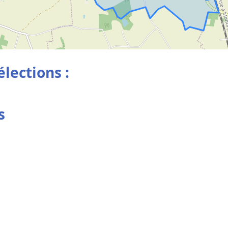
élections :
s