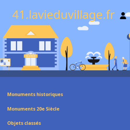
41.lavieduvillage.fr
Monuments historiques
Monuments 20e Siècle
Objets classés