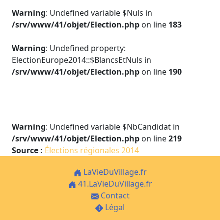
Warning
: Undefined variable $Nuls in
/srv/www/41/objet/Election.php
on line
183
Warning
: Undefined property:
ElectionEurope2014::$BlancsEtNuls in
/srv/www/41/objet/Election.php
on line
190
Warning
: Undefined variable $NbCandidat in
/srv/www/41/objet/Election.php
on line
219
Source :
Élections régionales 2014
LaVieDuVillage.fr
41.LaVieDuVillage.fr
Contact
Légal